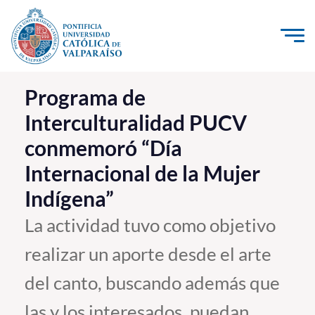
Click acá para ir directamente al contenido
La Universidad
Programa de
Interculturalidad PUCV
Investigación, Creación e Innovación
conmemoró “Día
PUCV Internacional
Internacional de la Mujer
Vinculación con el Medio
Indígena”
Admisión
La actividad tuvo como objetivo
realizar un aporte desde el arte
Pregrado
del canto, buscando además que
Postgrado
Formación Continua
las y los interesados, puedan