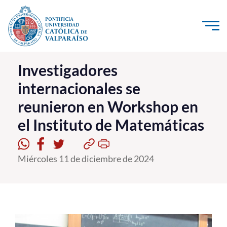
Click acá para ir directamente al contenido
La Universidad
Investigadores
internacionales se
Investigación, Creación e Innovación
reunieron en Workshop en
PUCV Internacional
el Instituto de Matemáticas
Vinculación con el Medio
Admisión
Miércoles 11 de diciembre de 2024
Pregrado
Postgrado
Formación Continua