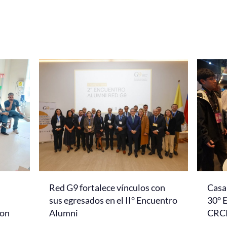
Red G9 fortalece vínculos con
Casa 
l
sus egresados en el II° Encuentro
30° 
con
Alumni
CRC