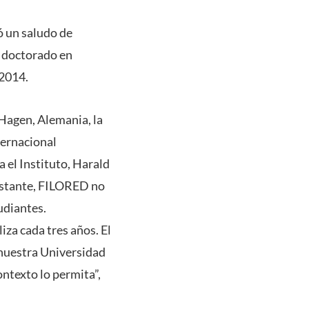
ó un saludo de
y doctorado en
 2014.
 Hagen, Alemania, la
ternacional
 el Instituto, Harald
bstante, FILORED no
udiantes.
za cada tres años. El
 nuestra Universidad
ntexto lo permita”,