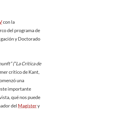
CV
con la
arco del programa de
igación y Doctorado
nunft”
(“La Crítica de
mer crítico de Kant,
 comenzó una
 este importante
vista, qué nos puede
nador del
Magíster
y