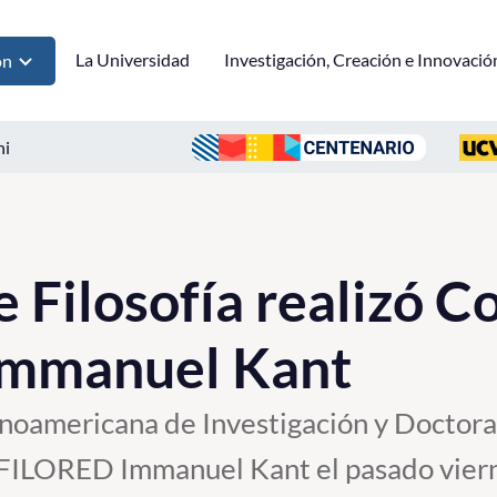
La Universidad
Investigación, Creación e Innovació
ón
ni
e Filosofía realizó C
mmanuel Kant
oamericana de Investigación y Doctorad
 FILORED Immanuel Kant el pasado viern