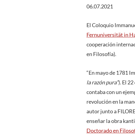
06.07.2021
El Coloquio Immanuel
Fernuniversität in H
cooperación interna
en Filosofía).
“En mayo de 1781 Im
la razón pura”
). El 2
contaba con un ejemp
revolución en la mane
autor junto a FILORE
enseñar la obra kant
Doctorado en Filoso