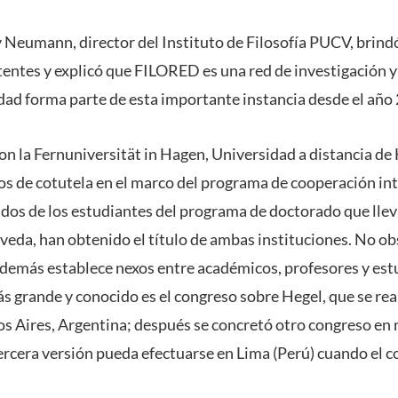
 Neumann, director del Instituto de Filosofía PUCV, brind
stentes y explicó que FILORED es una red de investigación 
idad forma parte de esta importante instancia desde el año
n la Fernuniversität in Hagen, Universidad a distancia de
os de cotutela en el marco del programa de cooperación in
 dos de los estudiantes del programa de doctorado que lleva
eda, han obtenido el título de ambas instituciones. No o
, además establece nexos entre académicos, profesores y est
 grande y conocido es el congreso sobre Hegel, que se reali
s Aires, Argentina; después se concretó otro congreso en
ercera versión pueda efectuarse en Lima (Perú) cuando el co