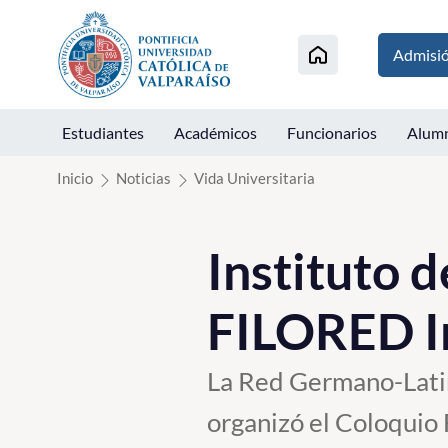
Click acá para ir directamente al contenido
Admisi
Estudiantes
Académicos
Funcionarios
Alum
Inicio
Noticias
Vida Universitaria
Instituto d
FILORED I
La Red Germano-Latin
organizó el Coloquio