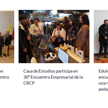
on
Casa de Estudios participa en
EduI
entro
30° Encuentro Empresarial de la
encu
CRCP
una r
peda