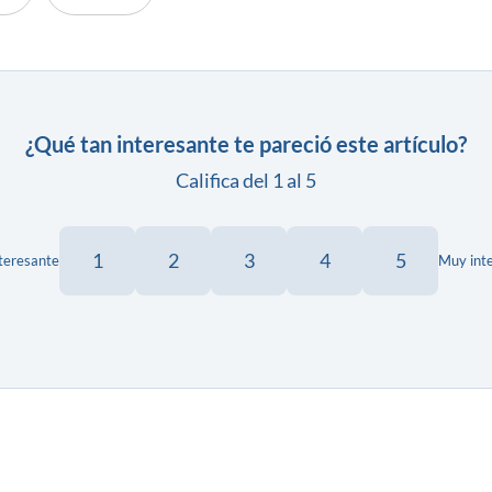
¿Qué tan interesante te pareció este artículo?
Califica del 1 al 5
1
2
3
4
5
teresante
Muy int