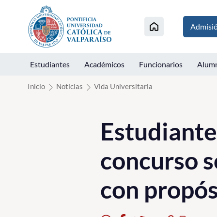
Click acá para ir directamente al contenido
Admisi
Estudiantes
Académicos
Funcionarios
Alum
Inicio
Noticias
Vida Universitaria
Estudiante
concurso s
con propós