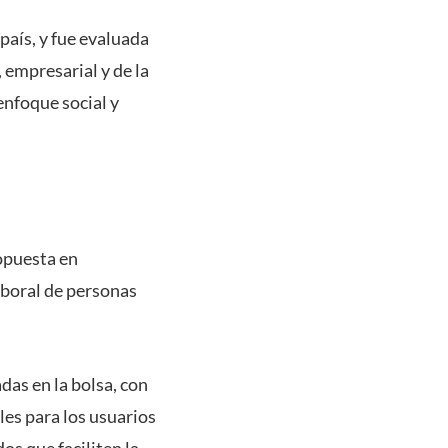
país, y fue evaluada
empresarial y de la
enfoque social y
opuesta en
aboral de personas
das en la bolsa, con
les para los usuarios
os que faciliten la