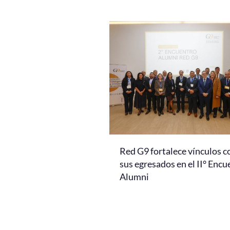
Red G9 fortalece vínculos c
sus egresados en el II° Encu
Alumni