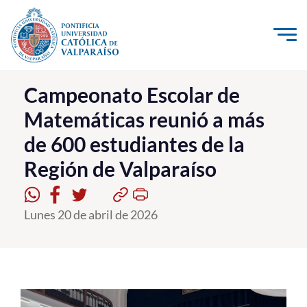
Click acá para ir directamente al contenido
La Universidad
Campeonato Escolar de
Matemáticas reunió a más
Investigación, Creación e Innovación
de 600 estudiantes de la
PUCV Internacional
Región de Valparaíso
Vinculación con el Medio
Admisión
Lunes 20 de abril de 2026
Pregrado
Postgrado
Formación Continua