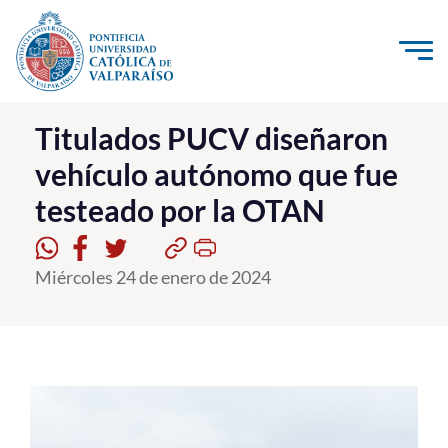
Click acá para ir directamente al contenido
La Universidad
Titulados PUCV diseñaron
vehículo autónomo que fue
Investigación, Creación e Innovación
testeado por la OTAN
PUCV Internacional
Vinculación con el Medio
Miércoles 24 de enero de 2024
Admisión
Pregrado
Postgrado
Formación Continua