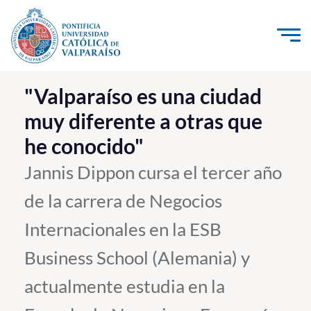
Click acá para ir directamente al contenido
La Universidad
"Valparaíso es una ciudad
muy diferente a otras que
Investigación, Creación e Innovación
he conocido"
PUCV Internacional
Vinculación con el Medio
Jannis Dippon cursa el tercer año
de la carrera de Negocios
Admisión
Internacionales en la ESB
Pregrado
Business School (Alemania) y
Postgrado
actualmente estudia en la
Formación Continua