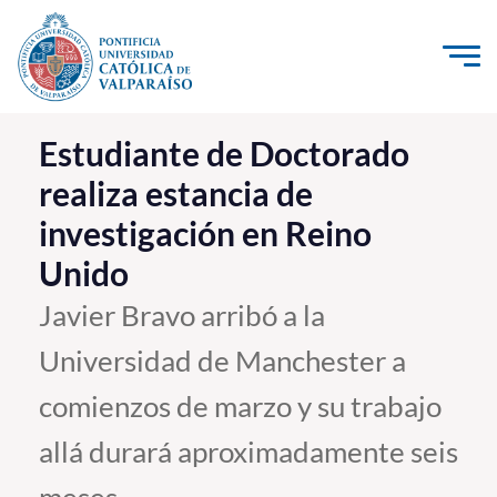
Click acá para ir directamente al contenido
La Universidad
Estudiante de Doctorado
realiza estancia de
Investigación, Creación e Innovación
investigación en Reino
PUCV Internacional
Unido
Vinculación con el Medio
Javier Bravo arribó a la
Admisión
Universidad de Manchester a
Pregrado
comienzos de marzo y su trabajo
Postgrado
allá durará aproximadamente seis
Formación Continua