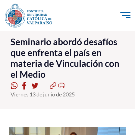
Click acá para ir directamente al contenido
La Universidad
Seminario abordó desafíos
que enfrenta el país en
Investigación, Creación e Innovación
materia de Vinculación con
PUCV Internacional
el Medio
Vinculación con el Medio
Admisión
Viernes 13 de junio de 2025
Pregrado
Postgrado
Formación Continua