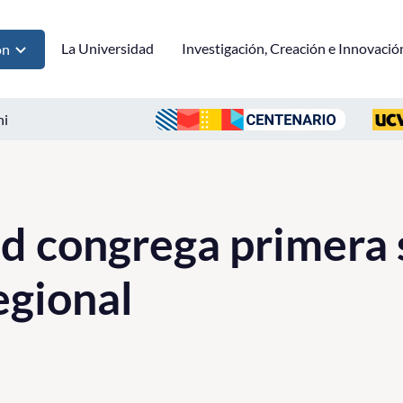
La Universidad
Investigación, Creación e Innovació
ón
ni
d congrega primera 
egional