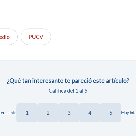
edio
PUCV
¿Qué tan interesante te pareció este artículo?
Califica del 1 al 5
1
2
3
4
5
teresante
Muy int