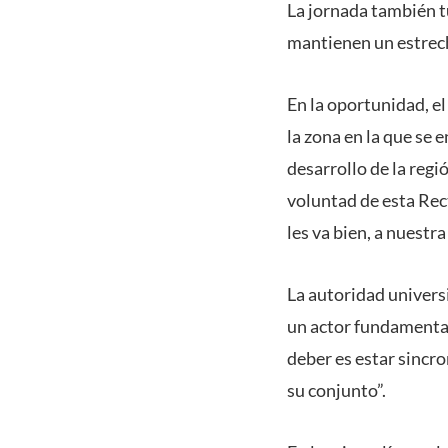
La jornada también t
mantienen un estrech
En la oportunidad, e
la zona en la que se
desarrollo de la regi
voluntad de esta Rect
les va bien, a nuestra
La autoridad universi
un actor fundamental 
deber es estar sincro
su conjunto”.