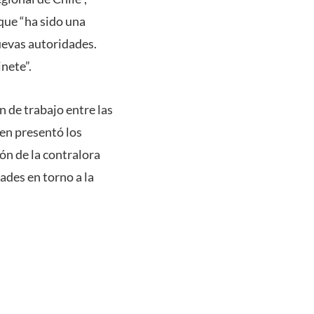
 que “ha sido una
uevas autoridades.
nete”.
n de trabajo entre las
en presentó los
ón de la contralora
ades en torno a la