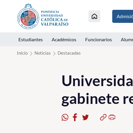
Click acá para ir directamente al contenido
Admisi
Estudiantes
Académicos
Funcionarios
Alum
Inicio
Noticias
Destacadas
Universida
gabinete r