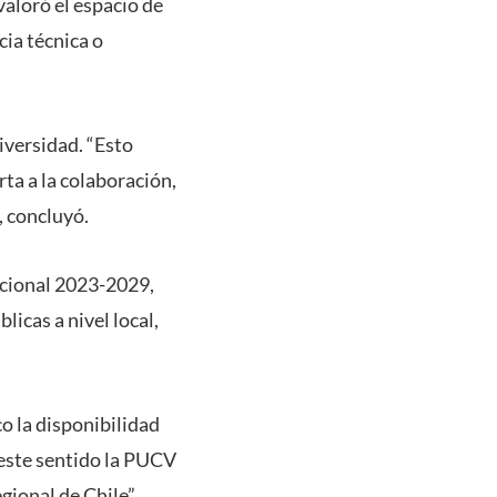
valoró el espacio de
cia técnica o
niversidad. “Esto
ta a la colaboración,
, concluyó.
ucional 2023-2029,
licas a nivel local,
o la disponibilidad
 este sentido la PUCV
ional de Chile”,