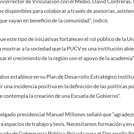
 vicerrector de Vinculación con el Medio, David Contreras, 
s disponibles para colaborar a través de asesorías, asisten
que vayan en beneficio de la comunidad”, indicó.
e este tipo de iniciativas fortalecen el rol público de la U
 mostrar a la sociedad que la PUCV es una institución abier
ar el crecimiento de la región con el apoyo de la academia”
dios establece en su Plan de Desarrollo Estratégico Instit
r una incidencia positiva en la definición de las políticas púb
se contempla la creación de una Escuela de Gobierno".
 delgado presidencial Manuel Millones señaló que “agradezc
ra espacios de trabajo y tesis. Necesitamos formación y en
ado de Gobernanza Pública-Privada para el Desarrollo Reg