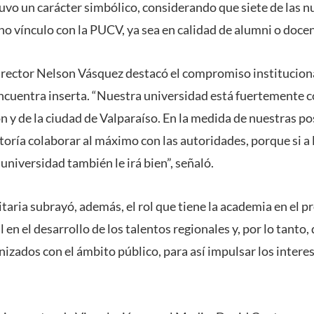
uvo un carácter simbólico, considerando que siete de las 
o vínculo con la PUCV, ya sea en calidad de alumni o docen
l rector Nelson Vásquez destacó el compromiso instituciona
 encuentra inserta. “Nuestra universidad está fuertemente
ón y de la ciudad de Valparaíso. En la medida de nuestras po
oría colaborar al máximo con las autoridades, porque si a l
 universidad también le irá bien”, señaló.
taria subrayó, además, el rol que tiene la academia en el pr
en el desarrollo de los talentos regionales y, por lo tanto,
nizados con el ámbito público, para así impulsar los intere