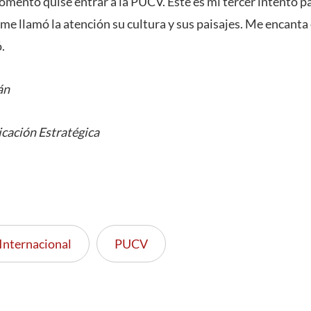
mento quise entrar a la PUCV. Este es mi tercer intento par
me llamó la atención su cultura y sus paisajes. Me encanta 
.
án
icación Estratégica
Internacional
PUCV