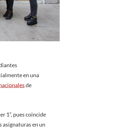
diantes
cialmente en una
nacionales
de
r 1”, pues coincide
s asignaturas en un