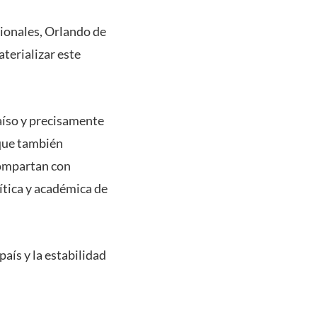
cionales, Orlando de
terializar este
raíso y precisamente
 que también
compartan con
lítica y académica de
aís y la estabilidad