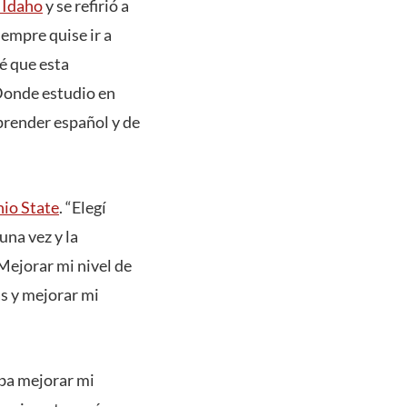
 Idaho
y se refirió a
iempre quise ir a
é que esta
 Donde estudio en
prender español y de
io State
. “Elegí
una vez y la
 Mejorar mi nivel de
s y mejorar mi
aba mejorar mi