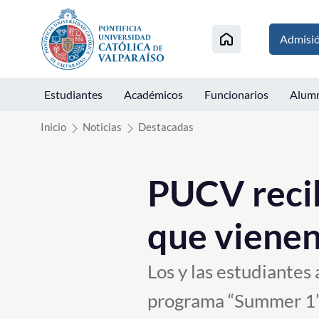
Click acá para ir directamente al contenido
Admisi
Estudiantes
Académicos
Funcionarios
Alum
Inicio
Noticias
Destacadas
PUCV recib
que vienen
Los y las estudiantes 
programa “Summer 1”