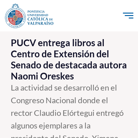
Click acá para ir directamente al contenido
La Universidad
PUCV entrega libros al
Centro de Extensión del
Investigación, Creación e Innovación
Senado de destacada autora
PUCV Internacional
Naomi Oreskes
Vinculación con el Medio
La actividad se desarrolló en el
Admisión
Congreso Nacional donde el
Pregrado
rector Claudio Elórtegui entregó
Postgrado
algunos ejemplares a la
Formación Continua