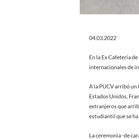
04.03.2022
En la Ex Cafetería d
internacionales de i
A la PUCV arribó un 
Estados Unidos, Franc
extranjeros que arri
estudiantil que se ha
La ceremonia -de cará