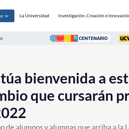
La Universidad
Investigación, Creación e Innovació
ón
ni
úa bienvenida a es
mbio que cursarán p
2022
po de alumnos y alumnas que arriba a la 