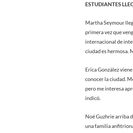
ESTUDIANTES LLE
Martha Seymour llegó
primera vez que veng
internacional de int
ciudad es hermosa. Me
Erica González viene 
conocer la ciudad. M
pero me interesa apr
indicó.
Noé Guzhrie arriba d
una familia anfitrio