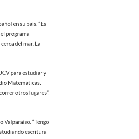
ñol en su país. “Es
e el programa
cerca del mar. La
PUCV para estudiar y
udio Matemáticas,
orrer otros lugares”,
do Valparaíso. “Tengo
estudiando escritura