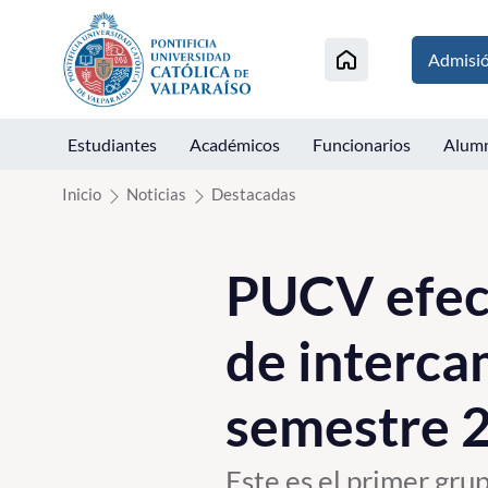
Click acá para ir directamente al contenido
Admisi
Estudiantes
Académicos
Funcionarios
Alum
Inicio
Noticias
Destacadas
PUCV efect
de interca
semestre 
Este es el primer gru