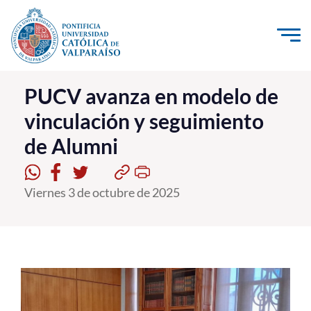
Click acá para ir directamente al contenido
La Universidad
PUCV avanza en modelo de
vinculación y seguimiento
Investigación, Creación e Innovación
de Alumni
PUCV Internacional
Vinculación con el Medio
Viernes 3 de octubre de 2025
Admisión
Pregrado
Postgrado
Formación Continua