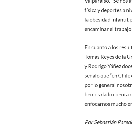
Valparaíso. “Se nos a
física y deportes a 
la obesidad infantil
encaminar el trabajo
En cuanto a los resu
Tomás Reyes de la Un
y Rodrigo Yáñez doce
señaló que “en Chile 
por lo general nosot
hemos dado cuenta qu
enfocarnos mucho en l
Por Sebastián Pared