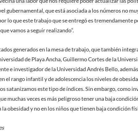
vecina una labor que nos requiere poder actualizar las polí
nivel gubernamental, que está asociada a los números no mu
, por lo que este trabajo que se entregó es tremendamente p
 que vamos a seguir realizando”.
ltados generados en la mesa de trabajo, que también integr
iversidad de Playa Ancha, Guillermo Cortes de la Univers
nte e investigador de la Universidad Andrés Bello, ademá
en el rango infantil y de adolescencia los niveles de obesid
ros satanizamos este tipo de índices. Sin embargo, como i
e muchas veces es más peligroso tener una baja condición
a obesidad y no en los niños que tienen baja condición físi
es