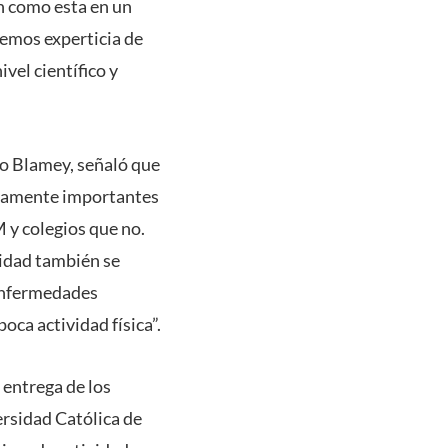
ón como esta en un
emos experticia de
vel científico y
dro Blamey, señaló que
sumamente importantes
 y colegios que no.
uidad también se
 enfermedades
oca actividad física”.
 entrega de los
ersidad Católica de