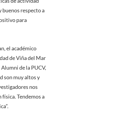
ticas de actividad
y buenos respecto a
ositivo para
an, el académico
idad de Viña del Mar
s Alumni de la PUCV,
ad son muy altos y
nvestigadores nos
 física. Tendemos a
ca”.