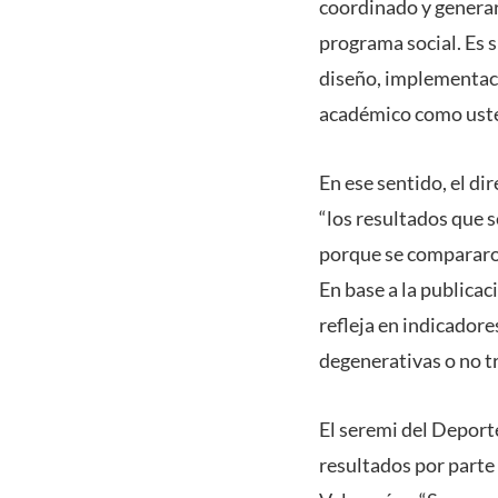
coordinado y generar
programa social. Es
diseño, implementaci
académico como uste
En ese sentido, el di
“los resultados que 
porque se compararon
En base a la publicac
refleja en indicador
degenerativas o no tr
El seremi del Deport
resultados por parte 