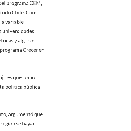
n del programa CEM,
n todo Chile. Como
la variable
s universidades
étricas y algunos
l programa Crecer en
bajo es que como
a política pública
ento, argumentó que
 región se hayan