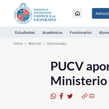
Click acá para ir directamente al contenido
Admisi
Estudiantes
Académicos
Funcionarios
Alum
Inicio
Noticias
Destacadas
PUCV aport
Ministerio