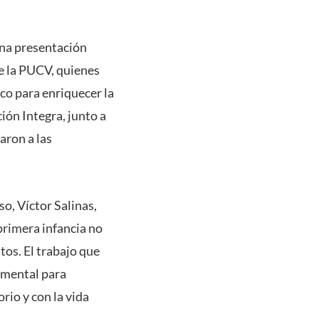
una presentación
de la PUCV, quienes
o para enriquecer la
ión Integra, junto a
aron a las
so, Víctor Salinas,
primera infancia no
os. El trabajo que
amental para
rio y con la vida