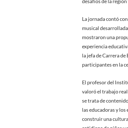
desafíos de la región 
La jornada contó con
musical desarrollada
mostraron una propu
experiencia educativ
la jefa de Carrera d
participantes en la 
El profesor del Insti
valoró el trabajo rea
se trata de contenid
las educadoras y los
construir una cultura
cotidiana de niñas y 