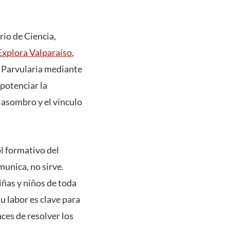
io de Ciencia,
Explora Valparaíso
,
n Parvularia mediante
 potenciar la
l asombro y el vínculo
ol formativo del
munica, no sirve.
iñas y niños de toda
 labor es clave para
ces de resolver los