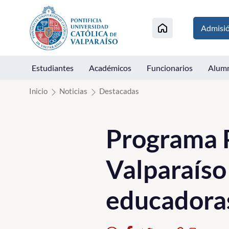
Click acá para ir directamente al contenido
Admisi
Estudiantes
Académicos
Funcionarios
Alum
Inicio
Noticias
Destacadas
Programa 
Valparaíso
educadoras