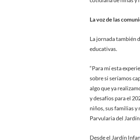
La voz de las comun
La jornada también d
educativas.
“Para mí esta experi
sobre si seríamos ca
algo que ya realizam
y desafíos para el 20
niños, sus familias 
Parvularia del Jardín
Desde el Jardín Infa