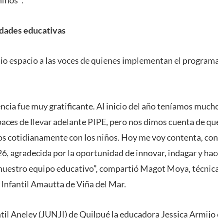
idades educativas
io espacio a las voces de quienes implementan el progra
encia fue muy gratificante. Al inicio del año teníamos muc
paces de llevar adelante PIPE, pero nos dimos cuenta de que
os cotidianamente con los niños. Hoy me voy contenta, co
26, agradecida por la oportunidad de innovar, indagar y hace
y nuestro equipo educativo”, compartió Magot Moya, técnic
 Infantil Amautta de Viña del Mar.
ntil Aneley (JUNJI) de Quilpué la educadora Jessica Armijo