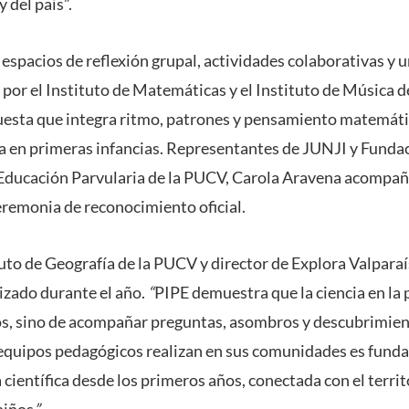
y del país”.
 espacios de reflexión grupal, actividades colaborativas y 
 por el Instituto de Matemáticas y el Instituto de Música 
esta que integra ritmo, patrones y pensamiento matemátic
a en primeras infancias. Representantes de JUNJI y Fundac
e Educación Parvularia de la PUCV, Carola Aravena acompañ
ceremonia de reconocimiento oficial.
tuto de Geografía de la PUCV y director de Explora Valparaí
lizado durante el año.
“
PIPE demuestra que la ciencia en la 
os, sino de acompañar preguntas, asombros y descubrimient
 equipos pedagógicos realizan en sus comunidades es fund
 científica desde los primeros años, conectada con el territo
niños
”
.