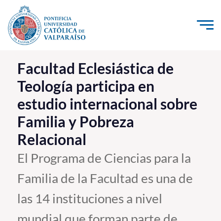
Click acá para ir directamente al contenido
La Universidad
Facultad Eclesiástica de
Teología participa en
Investigación, Creación e Innovación
estudio internacional sobre
PUCV Internacional
Familia y Pobreza
Vinculación con el Medio
Relacional
Admisión
El Programa de Ciencias para la
Familia de la Facultad es una de
Pregrado
las 14 instituciones a nivel
Postgrado
Formación Continua
mundial que forman parte de