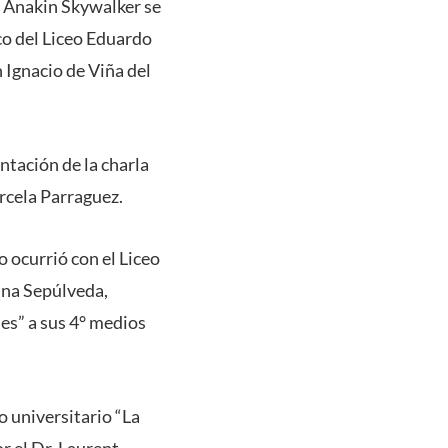
o Anakin Skywalker se
co del Liceo Eduardo
 Ignacio de Viña del
ntación de la charla
rcela Parraguez.
 ocurrió con el Liceo
lina Sepúlveda,
es” a sus 4° medios
o universitario “La
r el Dr. Laurent