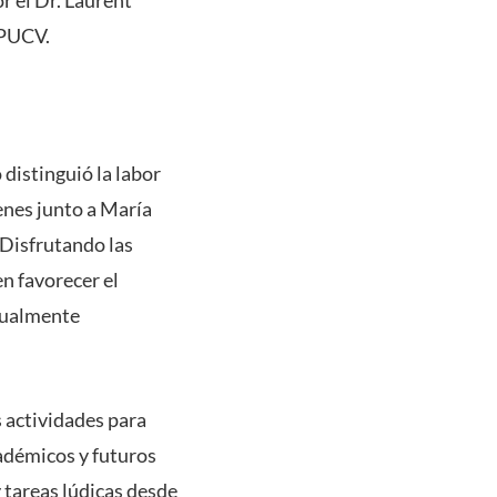
s PUCV.
distinguió la labor
enes junto a María
Disfrutando las
n favorecer el
tualmente
s actividades para
cadémicos y futuros
 tareas lúdicas desde