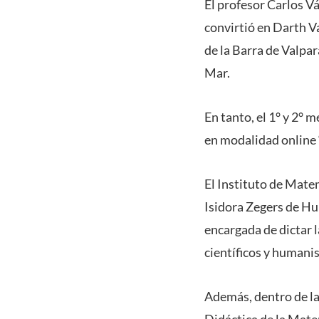
El profesor Carlos V
convirtió en Darth V
de la Barra de Valpa
Mar.
En tanto, el 1° y 2° 
en modalidad online 
El Instituto de Mate
Isidora Zegers de Hu
encargada de dictar 
científicos y humanis
Además, dentro de las
Didáctica de la Mate