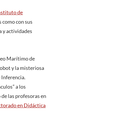
nstituto de
os como con sus
a y actividades
iceo Marítimo de
obot y la misteriosa
 Inferencia.
culos” a los
 de las profesoras en
torado en Didáctica