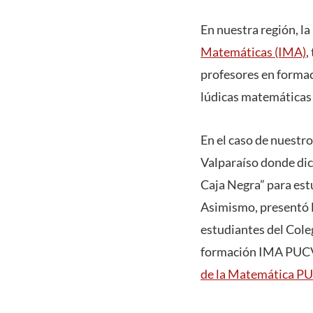
En nuestra región, la
Matemáticas (IMA)
,
profesores en formac
lúdicas matemáticas 
En el caso de nuestro
Valparaíso donde dic
Caja Negra” para estu
Asimismo, presentó l
estudiantes del Cole
formación IMA PUCV,
de la Matemática P