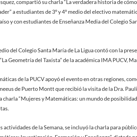
ásquez, compartió su charla “La verdadera historia de cóm
ader” a estudiantes de 3° y 4° medio del electivo matemáti
raíso y con estudiantes de Enseñanza Media del Colegio San
medio del Colegio Santa María de La Ligua contó con la prese
“La Geometría del Taxista” de la académica IMA PUCV, Ma
máticas de la PUCV apoyó el evento en otras regiones, como
neeus de Puerto Montt que recibió la visita de la Dra. Pau
la charla “Mujeres y Matemáticas: un mundo de posibilidad
tas.
 actividades de la Semana, se incluyó la charla para públic
máticas: Investigación, Formación y Enseñanza”, dictada po