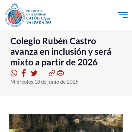
Click acá para ir directamente al contenido
La Universidad
Colegio Rubén Castro
avanza en inclusión y será
Investigación, Creación e Innovación
mixto a partir de 2026
PUCV Internacional
Vinculación con el Medio
Miércoles 18 de junio de 2025
Admisión
Pregrado
Postgrado
Formación Continua