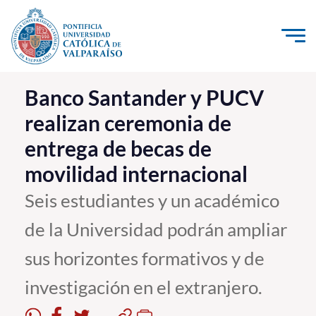
Click acá para ir directamente al contenido
La Universidad
Banco Santander y PUCV
realizan ceremonia de
Investigación, Creación e Innovación
entrega de becas de
PUCV Internacional
movilidad internacional
Vinculación con el Medio
Seis estudiantes y un académico
Admisión
de la Universidad podrán ampliar
Pregrado
sus horizontes formativos y de
Postgrado
investigación en el extranjero.
Formación Continua