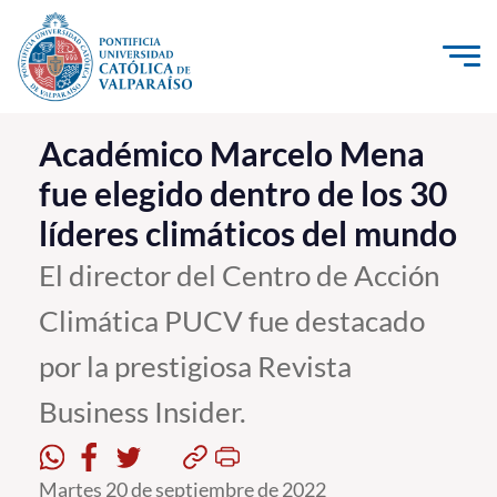
Click acá para ir directamente al contenido
La Universidad
Académico Marcelo Mena
fue elegido dentro de los 30
Investigación, Creación e Innovación
líderes climáticos del mundo
PUCV Internacional
Vinculación con el Medio
El director del Centro de Acción
Climática PUCV fue destacado
Admisión
por la prestigiosa Revista
Pregrado
Business Insider.
Postgrado
Formación Continua
Martes 20 de septiembre de 2022