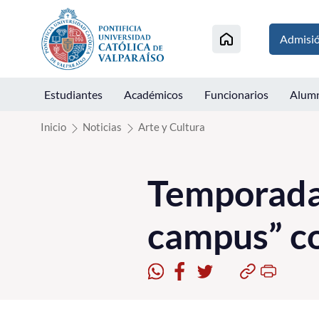
Click acá para ir directamente al contenido
Admisi
Estudiantes
Académicos
Funcionarios
Alum
Inicio
Noticias
Arte y Cultura
Temporada 
campus” c