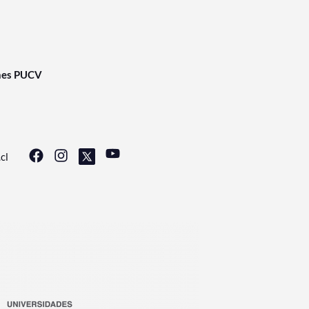
nes PUCV
cl