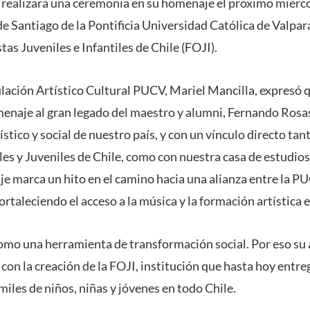
 realizará una ceremonia en su homenaje el próximo miérco
ede Santiago de la Pontificia Universidad Católica de Valpara
s Juveniles e Infantiles de Chile (FOJI).
ulación Artístico Cultural PUCV, Mariel Mancilla, expresó 
naje al gran legado del maestro y alumni, Fernando Rosas
tístico y social de nuestro país, y con un vínculo directo ta
les y Juveniles de Chile, como con nuestra casa de estudio
 marca un hito en el camino hacia una alianza entre la PUC
ortaleciendo el acceso a la música y la formación artística e
omo una herramienta de transformación social. Por eso su 
 con la creación de la FOJI, institución que hasta hoy entr
miles de niños, niñas y jóvenes en todo Chile.