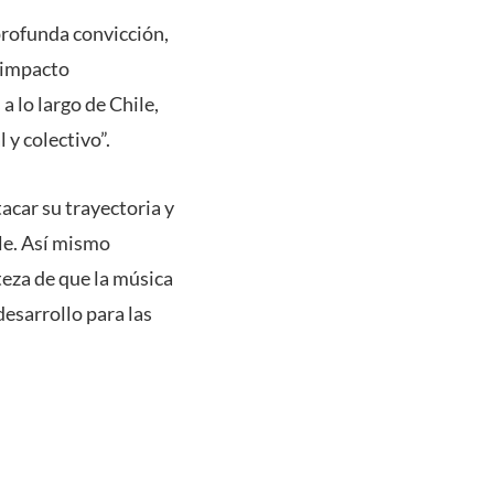
 profunda convicción,
 impacto
a lo largo de Chile,
y colectivo”.
car su trayectoria y
ile. Así mismo
eza de que la música
esarrollo para las