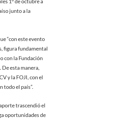
les 1° de octubre a
íso junto a la
que “con este evento
, figura fundamental
nto con la Fundación
s. De esta manera,
V y la FOJI, con el
n todo el país”.
aporte trascendió el
ega oportunidades de