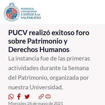
Click acá para ir directamente al contenido
La Universidad
PUCV realizó exitoso foro
sobre Patrimonio y
Investigación, Creación e Innovación
Derechos Humanos
PUCV Internacional
Vinculación con el Medio
La instancia fue de las primeras
actividades durante la Semana
Admisión
del Patrimonio, organizada por
Pregrado
nuestra Universidad.
Postgrado
Formación Continua
Miercoles 26 de mayo de 2021