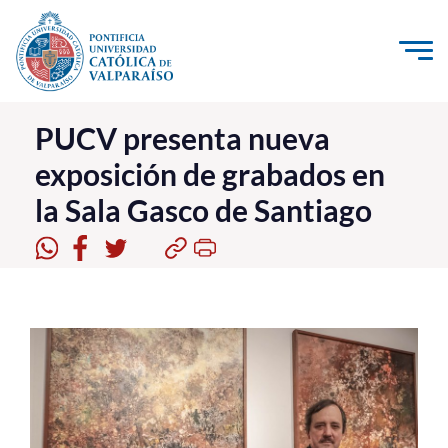
Click acá para ir directamente al contenido
La Universidad
PUCV presenta nueva
exposición de grabados en
Investigación, Creación e Innovación
la Sala Gasco de Santiago
PUCV Internacional
Vinculación con el Medio
Admisión
Pregrado
Postgrado
Formación Continua