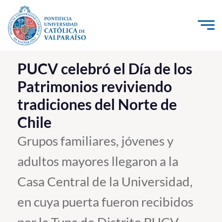
Click acá para ir directamente al contenido
La Universidad
PUCV celebró el Día de los
Patrimonios reviviendo
Investigación, Creación e Innovación
tradiciones del Norte de
PUCV Internacional
Chile
Vinculación con el Medio
Grupos familiares, jóvenes y
Admisión
adultos mayores llegaron a la
Pregrado
Casa Central de la Universidad,
Postgrado
en cuya puerta fueron recibidos
Formación Continua