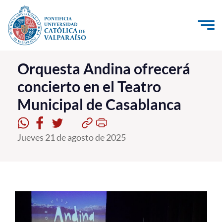
Click acá para ir directamente al contenido
La Universidad
Orquesta Andina ofrecerá
concierto en el Teatro
Investigación, Creación e Innovación
Municipal de Casablanca
PUCV Internacional
Vinculación con el Medio
Jueves 21 de agosto de 2025
Admisión
Pregrado
Postgrado
Formación Continua