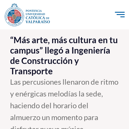
Click acá para ir directamente al contenido
La Universidad
“Más arte, más cultura en tu
campus” llegó a Ingeniería
Investigación, Creación e Innovación
de Construcción y
PUCV Internacional
Transporte
Vinculación con el Medio
Las percusiones llenaron de ritmo
Admisión
y enérgicas melodías la sede,
Pregrado
haciendo del horario del
Postgrado
almuerzo un momento para
Formación Continua