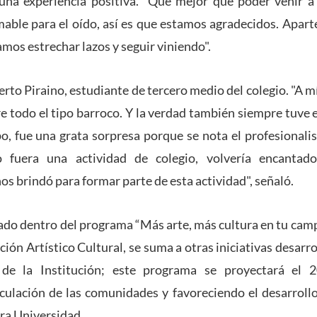
 una experiencia positiva. “Qué mejor que poder venir a
mable para el oído, así es que estamos agradecidos. Apa
mos estrechar lazos y seguir viniendo".
erto Piraino, estudiante de tercero medio del colegio. "A m
re todo el tipo barroco. Y la verdad también siempre tuve e
po, fue una grata sorpresa porque se nota el profesionalis
 fuera una actividad de colegio, volvería encantad
os brindó para formar parte de esta actividad", señaló.
ado dentro del programa “Más arte, más cultura en tu camp
ión Artístico Cultural, se suma a otras iniciativas desarr
 de la Institución; este programa se proyectará el 
culación de las comunidades y favoreciendo el desarrollo 
ra Universidad.