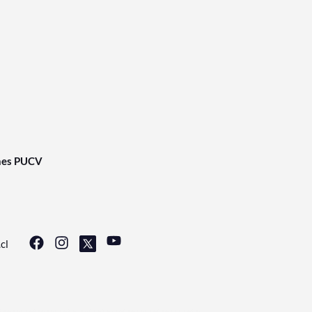
nes PUCV
cl