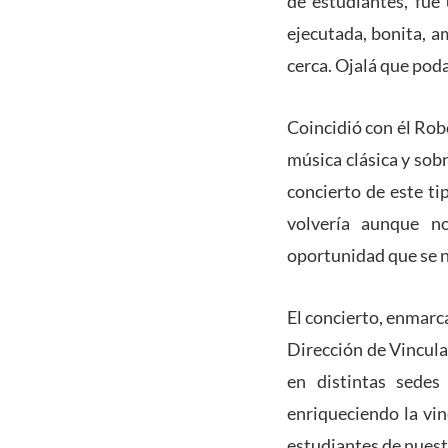
de estudiantes, fue
ejecutada, bonita, a
cerca. Ojalá que poda
Coincidió con él Rob
música clásica y sob
concierto de este ti
volvería aunque no
oportunidad que se n
El concierto, enmarc
Dirección de Vinculac
en distintas sedes
enriqueciendo la vin
estudiantes de nuest