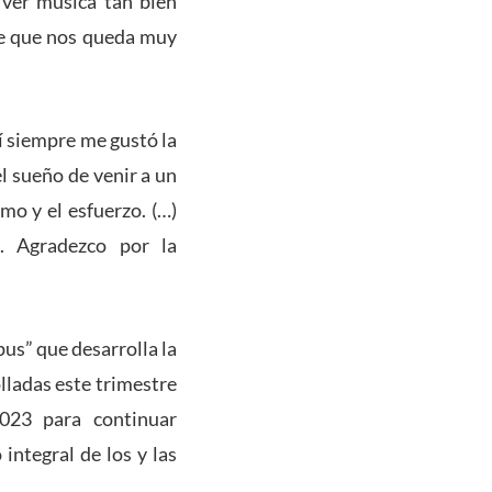
 ver música tan bien
rte que nos queda muy
í siempre me gustó la
l sueño de venir a un
mo y el esfuerzo. (…)
o. Agradezco por la
us” que desarrolla la
olladas este trimestre
2023 para continuar
integral de los y las