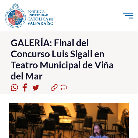
Click acá para ir directamente al contenido
La Universidad
GALERÍA: Final del
Concurso Luis Sigall en
Investigación, Creación e Innovación
Teatro Municipal de Viña
PUCV Internacional
del Mar
Vinculación con el Medio
Admisión
Pregrado
Postgrado
Formación Continua