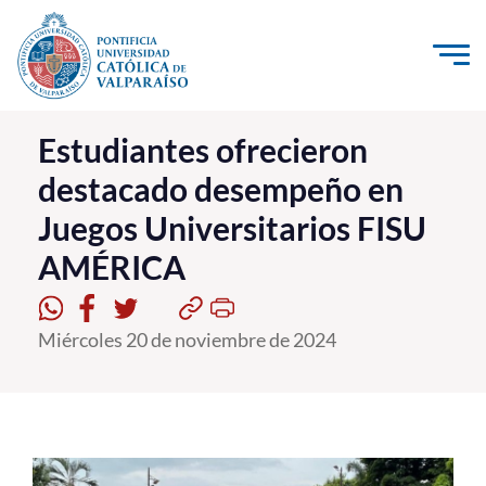
Click acá para ir directamente al contenido
La Universidad
Estudiantes ofrecieron
destacado desempeño en
Investigación, Creación e Innovación
Juegos Universitarios FISU
PUCV Internacional
AMÉRICA
Vinculación con el Medio
Admisión
Miércoles 20 de noviembre de 2024
Pregrado
Postgrado
Formación Continua