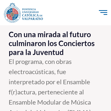
Click acá para ir directamente al contenido
La Universidad
Con una mirada al futuro
culminaron los Conciertos
Investigación, Creación e Innovación
para la Juventud
PUCV Internacional
Vinculación con el Medio
El programa, con obras
electroacústicas, fue
Admisión
interpretado por el Ensamble
Pregrado
f(r)actura, perteneciente al
Postgrado
Ensamble Modular de Música
Formación Continua