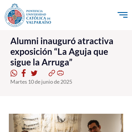
Click acá para ir directamente al contenido
La Universidad
Alumni inauguró atractiva
exposición “La Aguja que
Investigación, Creación e Innovación
sigue la Arruga”
PUCV Internacional
Vinculación con el Medio
Martes 10 de junio de 2025
Admisión
Pregrado
Postgrado
Formación Continua