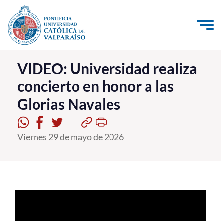
Click acá para ir directamente al contenido
La Universidad
VIDEO: Universidad realiza
concierto en honor a las
Investigación, Creación e Innovación
Glorias Navales
PUCV Internacional
Vinculación con el Medio
Viernes 29 de mayo de 2026
Admisión
Pregrado
Postgrado
Formación Continua