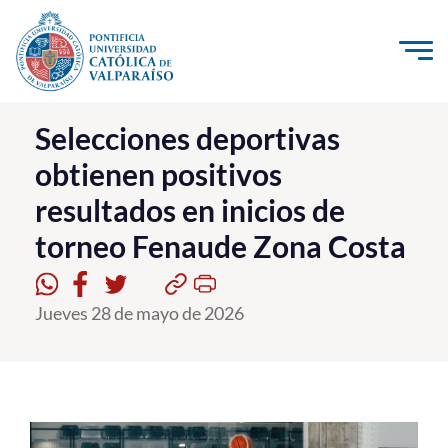
Click acá para ir directamente al contenido
La Universidad
Selecciones deportivas
obtienen positivos
Investigación, Creación e Innovación
resultados en inicios de
PUCV Internacional
torneo Fenaude Zona Costa
Vinculación con el Medio
Admisión
Jueves 28 de mayo de 2026
Pregrado
Postgrado
Formación Continua