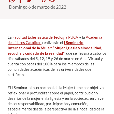
Domingo 6 de marzo de 2022
Estudiantes
Académicos
Funcionarios
La
Facultad Eclesiástica de Teología PUCV
y la
Academia
Alumni
de Líderes Católicos
realizarán el
I Seminario
Internacional de la Mujer: “Mujer, Iglesia y sinodalidad,
escucha y cuidado de la realidad”
, que se llevará a cabo los
días sábados del 5, 12, 19 y 26 de marzo en Aula Virtual y
English
cuenta con becas del 100% para los miembros de las
comunidades académicas de las universidades que
certifican.
El I Seminario Internacional de la Mujer tiene por objetivo
reflexionar y profundizar sobre el papel, contribución y
desafíos de la mujer en la Iglesia y en la sociedad, en clave
de corresponsabilidad, participación y comunión,
especialmente desde la perspectiva de la sinodalidad de la