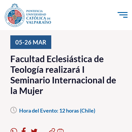
Click acá para ir directamente al contenido
La Universidad
05-26
MAR
Investigación, Creación e Innovación
Facultad Eclesiástica de
PUCV Internacional
Teología realizará I
Vinculación con el Medio
Seminario Internacional de
la Mujer
Admisión
Pregrado
Hora del Evento:
12 horas (Chile)
Postgrado
Formación Continua