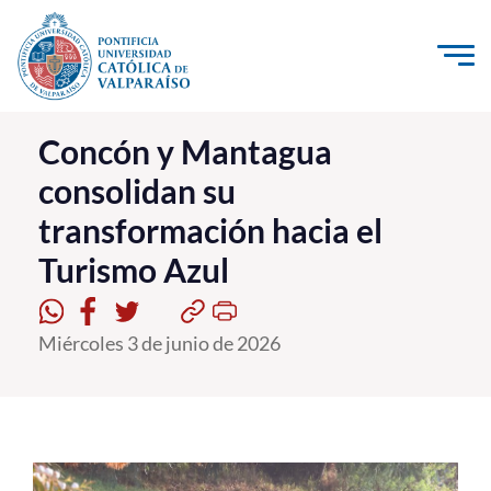
Click acá para ir directamente al contenido
La Universidad
Concón y Mantagua
consolidan su
Investigación, Creación e Innovación
transformación hacia el
PUCV Internacional
Turismo Azul
Vinculación con el Medio
Admisión
Miércoles 3 de junio de 2026
Pregrado
Postgrado
Formación Continua