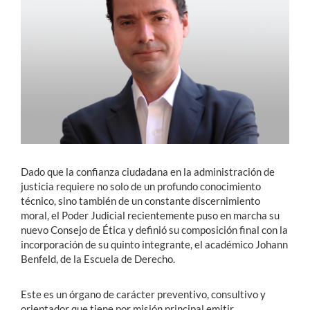
Estudiantes
Académicos
Funcionarios
Alumni
Dado que la confianza ciudadana en la administración de
English
justicia requiere no solo de un profundo conocimiento
técnico, sino también de un constante discernimiento
moral, el Poder Judicial recientemente puso en marcha su
nuevo Consejo de Ética y definió su composición final con la
incorporación de su quinto integrante, el académico Johann
Benfeld, de la Escuela de Derecho.
Este es un órgano de carácter preventivo, consultivo y
orientador que tiene por misión principal emitir