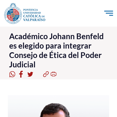
Click acá para ir directamente al contenido
La Universidad
Académico Johann Benfeld
es elegido para integrar
Investigación, Creación e Innovación
Consejo de Ética del Poder
PUCV Internacional
Judicial
Vinculación con el Medio
Admisión
Pregrado
Postgrado
Formación Continua