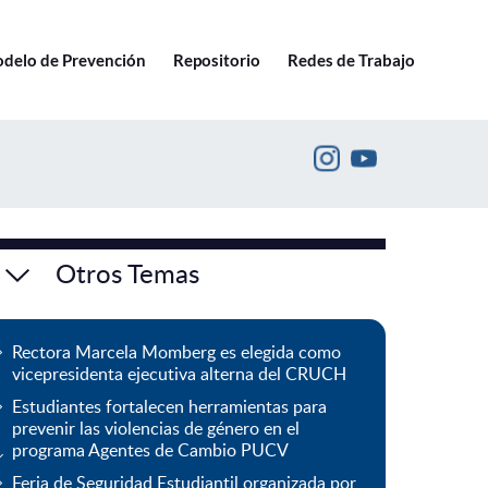
Ir a pucv.cl
delo de Prevención
Repositorio
Redes de Trabajo
Otros Temas
Rectora Marcela Momberg es elegida como
vicepresidenta ejecutiva alterna del CRUCH
Estudiantes fortalecen herramientas para
prevenir las violencias de género en el
programa Agentes de Cambio PUCV
Feria de Seguridad Estudiantil organizada por