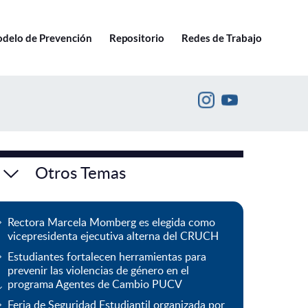
Ir a pucv.cl
delo de Prevención
Repositorio
Redes de Trabajo
Otros Temas
Rectora Marcela Momberg es elegida como
vicepresidenta ejecutiva alterna del CRUCH
Estudiantes fortalecen herramientas para
prevenir las violencias de género en el
programa Agentes de Cambio PUCV
Feria de Seguridad Estudiantil organizada por