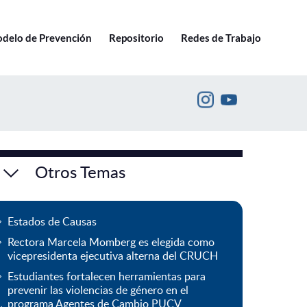
Ir a pucv.cl
delo de Prevención
Repositorio
Redes de Trabajo
Otros Temas
Estados de Causas
Rectora Marcela Momberg es elegida como
vicepresidenta ejecutiva alterna del CRUCH
Estudiantes fortalecen herramientas para
prevenir las violencias de género en el
programa Agentes de Cambio PUCV