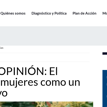
Quiénes somos
Diagnóstico y Política
Plan de Acción
Mo
ias
PINIÓN: El
s mujeres como un
vo