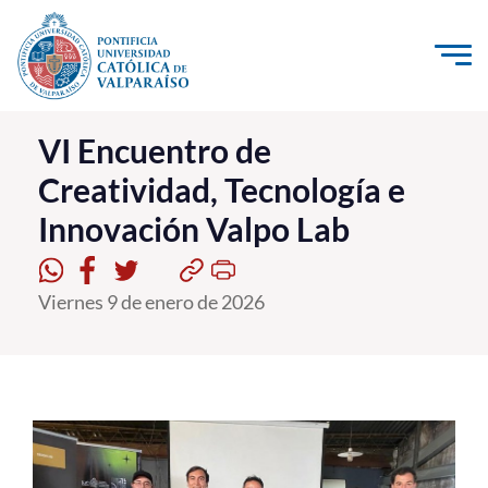
Click acá para ir directamente al contenido
La Universidad
VI Encuentro de
Creatividad, Tecnología e
Investigación, Creación e Innovación
Innovación Valpo Lab
PUCV Internacional
Vinculación con el Medio
Viernes 9 de enero de 2026
Admisión
Pregrado
Postgrado
Formación Continua