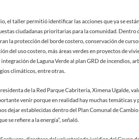
io, el taller permitió identificar las acciones que ya se es
estas ciudadanas prioritarias para la comunidad. Dentro 
ran la protección del borde costero, conservación de curso
ción del uso costero, más áreas verdes en proyectos de viv
a, integración de Laguna Verde al plan GRD de incendios, ar
gios climáticos, entre otras.
presidenta de la Red Parque Cabritería, Ximena Ugalde, valo
ortante venir porque en realidad hay muchas temáticas y 
os dejar establecidas dentro del Plan Comunal de Cambio
e se refiere a la energía”, señaló.
a Sanhueza, directora del voluntariado jurídico del Grupo d