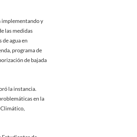
tán implementando y
de las medidas
s de agua en
ienda, programa de
borización de bajada
ró la instancia.
problemáticas en la
 Climático,
e Estudiantes de