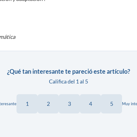
imática
¿Qué tan interesante te pareció este artículo?
Califica del 1 al 5
1
2
3
4
5
teresante
Muy int