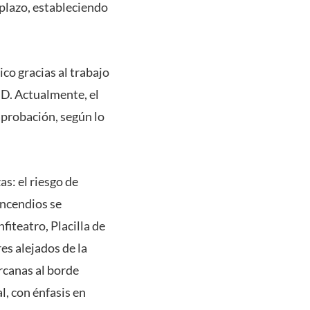
plazo, estableciendo
co gracias al trabajo
UD. Actualmente, el
aprobación, según lo
s: el riesgo de
incendios se
fiteatro, Placilla de
es alejados de la
rcanas al borde
l, con énfasis en