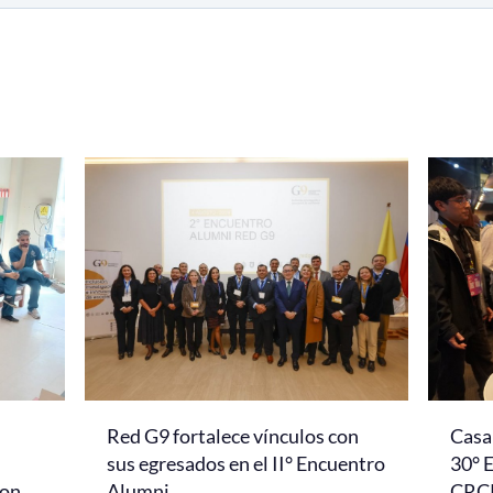
Red G9 fortalece vínculos con
Casa 
l
sus egresados en el II° Encuentro
30° 
con
Alumni
CRC