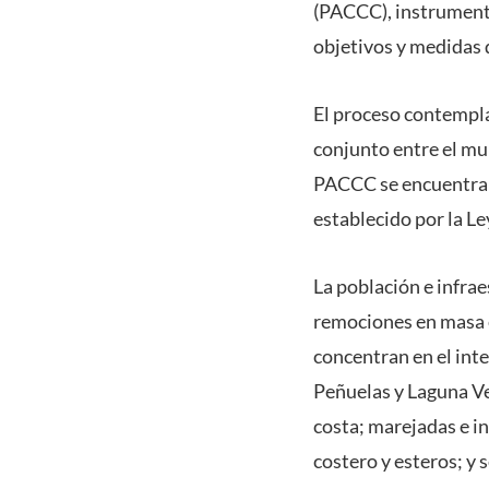
(PACCC), instrumento
objetivos y medidas 
El proceso contempla 
conjunto entre el mu
PACCC se encuentra e
establecido por la L
La población e infra
remociones en masa e
concentran en el inte
Peñuelas y Laguna Ver
costa; marejadas e i
costero y esteros; y 