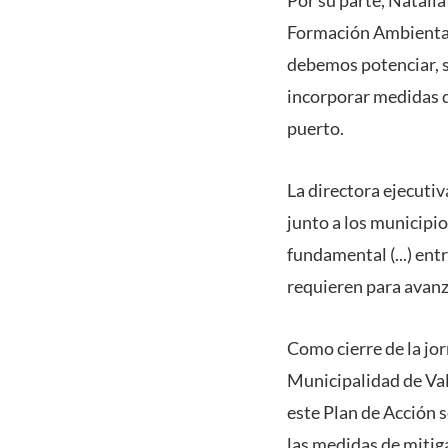
Formación Ambiental 
debemos potenciar, s
incorporar medidas de
puerto.
La directora ejecutiv
junto a los municipi
fundamental (...) ent
requieren para avanz
Como cierre de la jo
Municipalidad de Val
este Plan de Acción s
las medidas de mitig