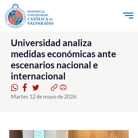
Click acá para ir directamente al contenido
La Universidad
Universidad analiza
medidas económicas ante
Investigación, Creación e Innovación
escenarios nacional e
PUCV Internacional
internacional
Vinculación con el Medio
Admisión
Martes 12 de mayo de 2026
Pregrado
Postgrado
Formación Continua