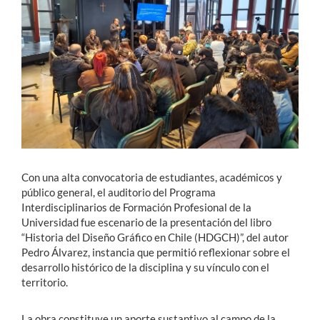
Estudiantes
Académicos
Funcionarios
Alumni
Con una alta convocatoria de estudiantes, académicos y
English
público general, el auditorio del Programa
Interdisciplinarios de Formación Profesional de la
Universidad fue escenario de la presentación del libro
“Historia del Diseño Gráfico en Chile (HDGCH)”, del autor
Pedro Álvarez, instancia que permitió reflexionar sobre el
desarrollo histórico de la disciplina y su vínculo con el
territorio.
La obra constituye un aporte sustantivo al campo de la