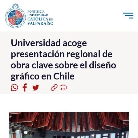
Click acá para ir directamente al contenido
La Universidad
Universidad acoge
presentación regional de
Investigación, Creación e Innovación
obra clave sobre el diseño
PUCV Internacional
gráfico en Chile
Vinculación con el Medio
Admisión
Pregrado
Postgrado
Formación Continua