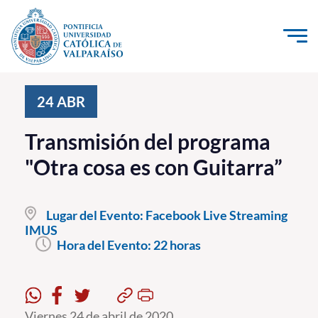
Click acá para ir directamente al contenido
La Universidad
24
ABR
Investigación, Creación e Innovación
Transmisión del programa
PUCV Internacional
"Otra cosa es con Guitarra”
Vinculación con el Medio
Lugar del Evento:
Facebook Live Streaming
Admisión
IMUS
Hora del Evento:
22 horas
Pregrado
Postgrado
Formación Continua
Viernes 24 de abril de 2020