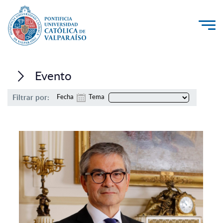
La Universidad
Evento
Investigación, Creación e Innovación
Filtrar por:
Fecha
Tema
PUCV Internacional
Vinculación con el Medio
Admisión
Pregrado
Postgrado
Formación Continua