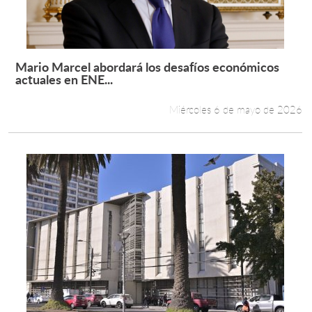
Estudiantes
Académicos
Mario Marcel abordará los desafíos económicos
Leer más +
actuales en ENE...
Funcionarios
Miércoles 6 de mayo de 2026
Alumni
English