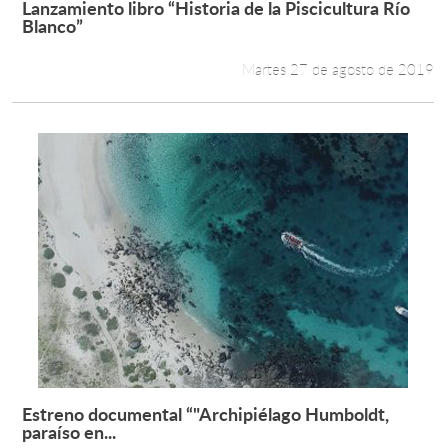
Lanzamiento libro “Historia de la Piscicultura Río
Leer más +
Blanco”
Estudiantes
Martes 27 de agosto de 2019
Académicos
Funcionarios
Alumni
English
Estreno documental “"Archipiélago Humboldt,
Leer más +
paraíso en...