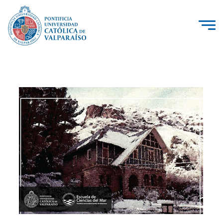
La Universidad
Investigación, Creación e Innovación
PUCV Internacional
Vinculación con el Medio
Admisión
Pregrado
Postgrado
Formación Continua