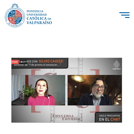
La Universidad
Investigación, Creación e Innovación
PUCV Internacional
Vinculación con el Medio
Admisión
Pregrado
Postgrado
Formación Continua