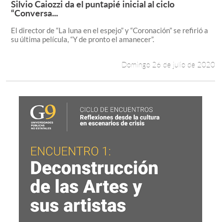
Silvio Caiozzi da el puntapié inicial al ciclo
Leer más +
“Conversa...
Estudiantes
El director de “La luna en el espejo” y “Coronación” se refirió a
su última película, “Y de pronto el amanecer”.
Académicos
Funcionarios
Domingo 26 de julio de 2020
Alumni
English