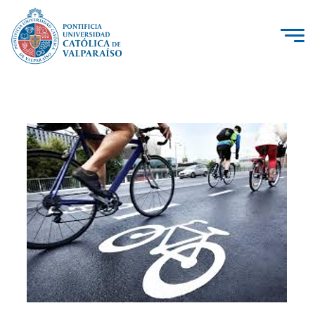
La Universidad
Investigación, Creación e Innovación
PUCV Internacional
Vinculación con el Medio
Admisión
Pregrado
Postgrado
Formación Continua