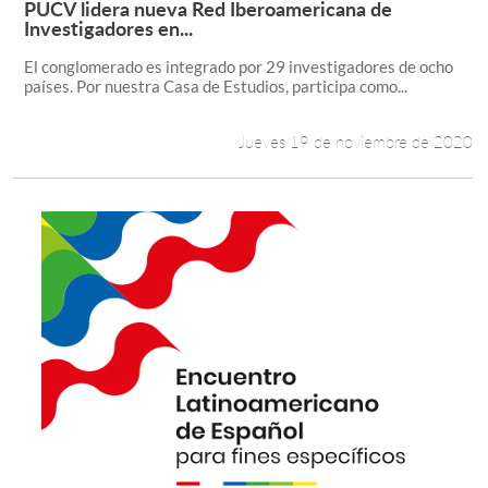
PUCV lidera nueva Red Iberoamericana de
Leer más +
Investigadores en...
Estudiantes
El conglomerado es integrado por 29 investigadores de ocho
países. Por nuestra Casa de Estudios, participa como...
Académicos
Funcionarios
Jueves 19 de noviembre de 2020
Alumni
English